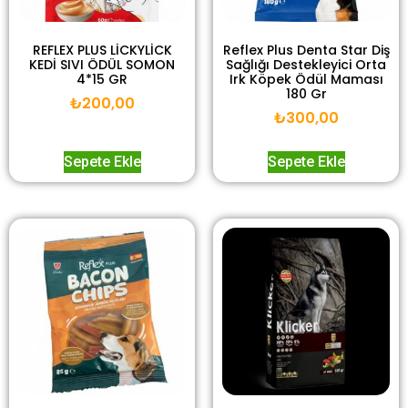
REFLEX PLUS LİCKYLİCK
Reflex Plus Denta Star Diş
KEDİ SIVI ÖDÜL SOMON
Sağlığı Destekleyici Orta
4*15 GR
Irk Köpek Ödül Maması
180 Gr
₺
200,00
₺
300,00
Sepete Ekle
Sepete Ekle