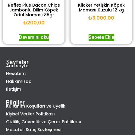
Reflex Plus Bacon Chips
Klicker Yetişkin Köpek
Jambonlu Dilim Köpek
Maması Kuzulu 12 kg
Ödül Maması 85gr
₺
3.000,00
₺
200,00
Devamını oku
Sepete Ekle
Sayfalar
Ana sayfa
Hesabım
Hakkımızda
İletişim
Bilgiler
Kullanım Koşulları ve Üyelik
Kişisel Veriler Politikası
Gizlilik, Güvenlik ve Çerez Politikası
Mesafeli Satış Sözleşmesi