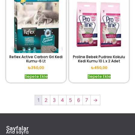
Reflex Active Carbon Gri Kedi
Proline Bebek Pudrası Kokulu
Kumu-6 Lt
Kedi Kumu 10 L x 2 Adet
₺
350,00
₺
450,00
Sepete Ekle
Sepete Ekle
1
2
3
4
5
6
7
→
Sayfalar
Ana sayfa