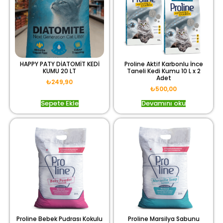
HAPPY PATY DİATOMİT KEDİ
Proline Aktif Karbonlu İnce
KUMU 20 LT
Taneli Kedi Kumu 10 L x 2
Adet
₺
249,90
₺
500,00
Sepete Ekle
Devamını oku
Proline Bebek Pudrası Kokulu
Proline Marsilya Sabunu