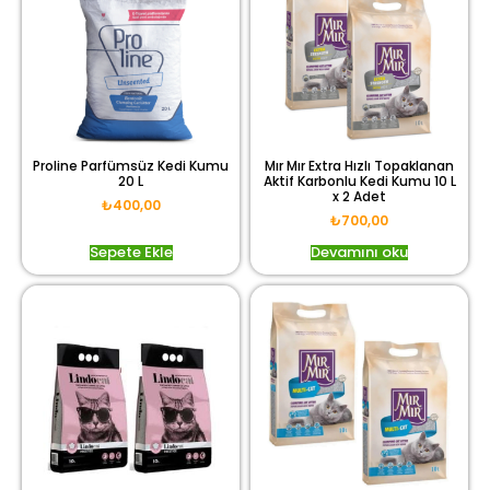
Proline Parfümsüz Kedi Kumu
Mır Mır Extra Hızlı Topaklanan
20 L
Aktif Karbonlu Kedi Kumu 10 L
x 2 Adet
₺
400,00
₺
700,00
Sepete Ekle
Devamını oku