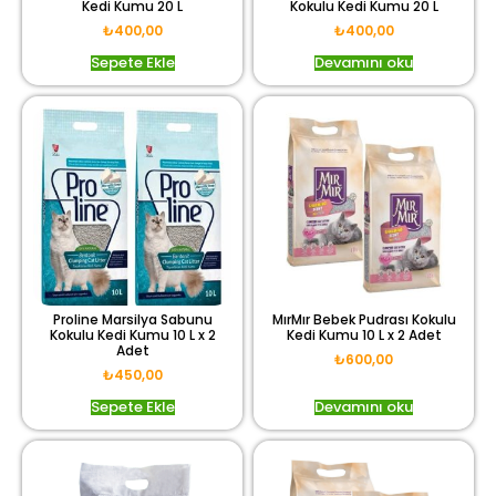
Kedi Kumu 20 L
Kokulu Kedi Kumu 20 L
₺
400,00
₺
400,00
Sepete Ekle
Devamını oku
Proline Marsilya Sabunu
MırMır Bebek Pudrası Kokulu
Kokulu Kedi Kumu 10 L x 2
Kedi Kumu 10 L x 2 Adet
Adet
₺
600,00
₺
450,00
Sepete Ekle
Devamını oku