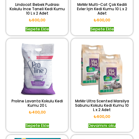
Lindocat Bebek Pudrası
MırMır Multi-Cat Çok Kedili
Kokulu İnce Taneli Kedi Kumu
Evler İçin Kedi Kumu 10 L x 2
10 L x 2 Adet
Adet
₺
600,00
₺
600,00
Sepete Ekle
Sepete Ekle
Proline Lavanta Kokulu Kedi
MırMır Ultra Scented Marsilya
Kumu 20 L
Sabunu Kokulu Kedi Kumu 10
L x 2 Adet
₺
400,00
₺
600,00
Sepete Ekle
Devamını oku