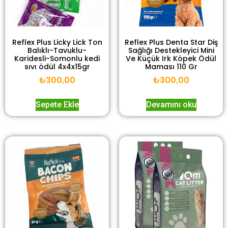
Reflex Plus Licky Lick Ton
Reflex Plus Denta Star Diş
Balıklı-Tavuklu-
Sağlığı Destekleyici Mini
Karidesli-Somonlu kedi
Ve Küçük Irk Köpek Ödül
sıvı ödül 4x4x15gr
Maması 110 Gr
₺
300,00
₺
300,00
Sepete Ekle
Devamını oku