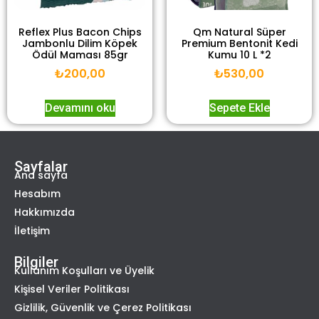
Reflex Plus Bacon Chips
Qm Natural Süper
Jambonlu Dilim Köpek
Premium Bentonit Kedi
Ödül Maması 85gr
Kumu 10 L *2
₺
200,00
₺
530,00
Devamını oku
Sepete Ekle
Sayfalar
Ana sayfa
Hesabım
Hakkımızda
İletişim
Bilgiler
Kullanım Koşulları ve Üyelik
Kişisel Veriler Politikası
Gizlilik, Güvenlik ve Çerez Politikası