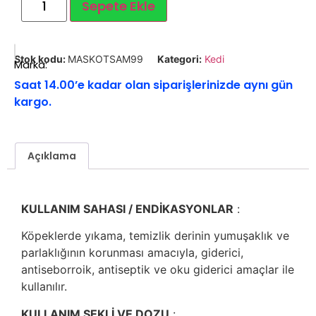
Sepete Ekle
Stok kodu:
MASKOTSAM99
Kategori:
Kedi
Marka:
Saat 14.00’e kadar olan siparişlerinizde aynı gün
kargo.
Açıklama
KULLANIM SAHASI / ENDİKASYONLAR
:
Köpeklerde yıkama, temizlik derinin yumuşaklık ve
parlaklığının korunması amacıyla, giderici,
antiseborroik, antiseptik ve oku giderici amaçlar ile
kullanılır.
KULLANIM ŞEKLİ VE DOZU
: