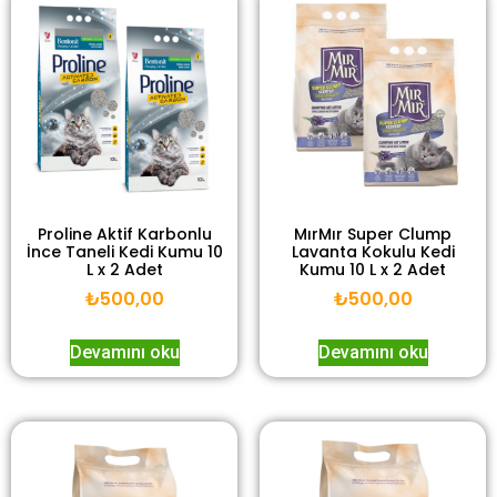
Proline Aktif Karbonlu
MırMır Super Clump
İnce Taneli Kedi Kumu 10
Lavanta Kokulu Kedi
L x 2 Adet
Kumu 10 L x 2 Adet
₺
500,00
₺
500,00
Devamını oku
Devamını oku