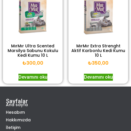
MırMır Ultra Scented
MırMır Extra Strenght
Marsilya Sabunu Kokulu
Aktif Karbonlu Kedi Kumu
Kedi Kumu 10 L
10 L
₺
300,00
₺
350,00
Devamını oku
Devamını oku
Sayfalar
Ana sayfa
Hesabım
Hakkımızda
İletişim