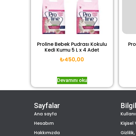
Proline Bebek Pudrası Kokulu
Pro
Kedi Kumu 5 L x 4 Adet
₺
450,00
Devamını oku
Sayfalar
Bilgi
Ana sayfa
Kullanı
Hesabım
Kişisel 
Hakkımızda
Gizlili