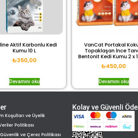
line Aktif Karbonlu Kedi
VanCat Portakal Koku
Kumu 10 L
Topaklaşan İnce Tane
Bentonit Kedi Kumu 2 x 
₺
350,00
₺
450,00
Devamını oku
Devamını oku
ler
Kolay ve Güvenli Öd
m Koşulları ve Üyelik
Veriler Politikası
k, Güvenlik ve Çerez Politikası