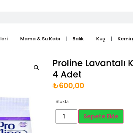
leri
Mama & Su Kabı
Balık
Kuş
Kemir
Proline Lavantalı 
4 Adet
₺
600,00
Stokta
Sepete Ekle