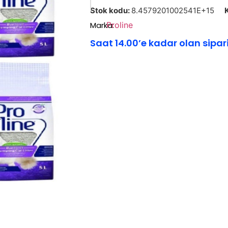
Stok kodu:
8.4579201002541E+15
Marka:
Proline
Saat 14.00’e kadar olan sipar