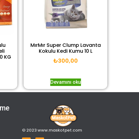
lu
MırMır Super Clump Lavanta
li
Kokulu Kedi Kumu 10 L
10 KG
₺
300,00
Devamını oku
eme
© 2023 www.maskotpet.com