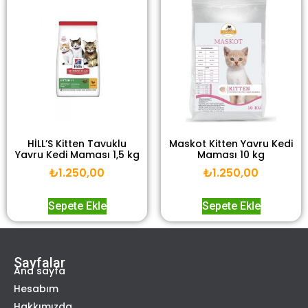
HİLL’S Kitten Tavuklu
Maskot Kitten Yavru Kedi
Yavru Kedi Maması 1,5 kg
Maması 10 kg
₺
1.250,00
₺
1.250,00
Sepete Ekle
Sepete Ekle
Sayfalar
Ana sayfa
Hesabım
Hakkımızda