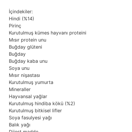
İçindekiler:
Hindi (%14)
Pirinç
Kurutulmuş kümes hayvanı proteini
Mısır protein unu
Buğday glüteni
Buğday
Buğday kaba unu
Soya unu
Mısır nişastası
Kurutulmuş yumurta
Mineraller
Hayvansal yağlar
Kurutulmuş hindiba kökü (%2)
Kurutulmuş bitkisel lifler
Soya fasulyesi yağı
Balık yağı
Dijest madde