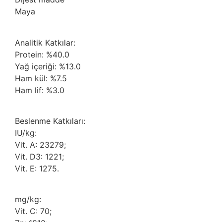
Maya
Analitik Katkılar:
Protein: %40.0
Yağ içeriği: %13.0
Ham kül: %7.5
Ham lif: %3.0
Beslenme Katkıları:
IU/kg:
Vit. A: 23279;
Vit. D3: 1221;
Vit. E: 1275.
mg/kg:
Vit. C: 70;