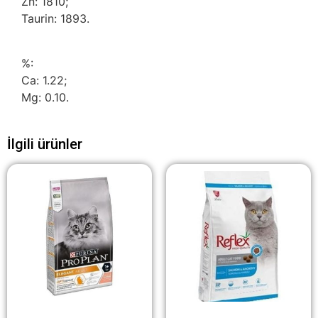
Zn: 1810;
Taurin: 1893.
%:
Ca: 1.22;
Mg: 0.10.
İlgili ürünler