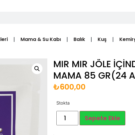
leri
Mama & Su Kabı
Balık
Kuş
Kemir
MIR MIR JÖLE İÇİ
MAMA 85 GR(24 A
₺
600,00
Stokta
Sepete Ekle