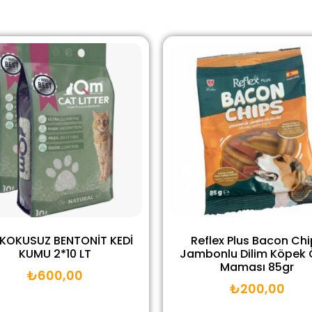
KOKUSUZ BENTONİT KEDİ
Reflex Plus Bacon Chi
KUMU 2*10 LT
Jambonlu Dilim Köpek 
Maması 85gr
₺
600,00
₺
200,00