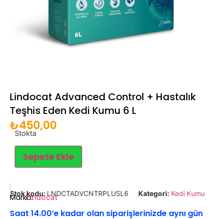
Lindocat Advanced Control + Hastalık
Teşhis Eden Kedi Kumu 6 L
₺
450,00
Stokta
Sepete Ekle
Stok kodu:
LNDCTADVCNTRPLUSL6
Kategori:
Kedi Kumu
Marka:
Lindocat
Saat 14.00’e kadar olan siparişlerinizde aynı gün