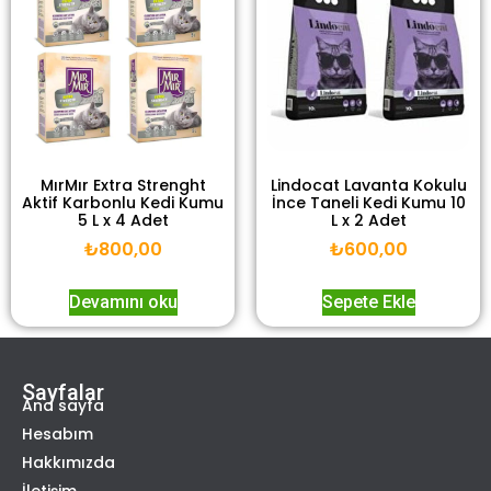
MırMır Extra Strenght
Lindocat Lavanta Kokulu
Aktif Karbonlu Kedi Kumu
İnce Taneli Kedi Kumu 10
5 L x 4 Adet
L x 2 Adet
₺
800,00
₺
600,00
Devamını oku
Sepete Ekle
Sayfalar
Ana sayfa
Hesabım
Hakkımızda
İletişim