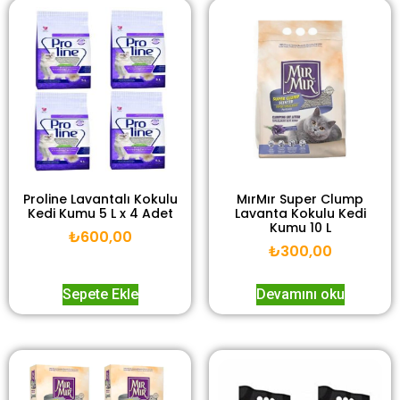
Proline Lavantalı Kokulu
MırMır Super Clump
Kedi Kumu 5 L x 4 Adet
Lavanta Kokulu Kedi
Kumu 10 L
₺
600,00
₺
300,00
Sepete Ekle
Devamını oku