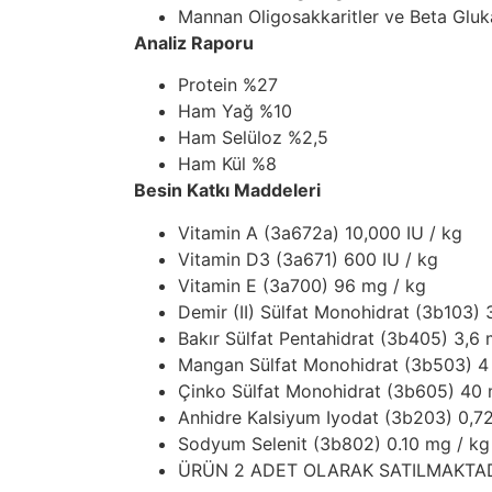
Mannan Oligosakkaritler ve Beta Gluk
Analiz Raporu
Protein %27
Ham Yağ %10
Ham Selüloz %2,5
Ham Kül %8
Besin Katkı Maddeleri
Vitamin A (3a672a) 10,000 IU / kg
Vitamin D3 (3a671) 600 IU / kg
Vitamin E (3a700) 96 mg / kg
Demir (II) Sülfat Monohidrat (3b103)
Bakır Sülfat Pentahidrat (3b405) 3,6 
Mangan Sülfat Monohidrat (3b503) 4
Çinko Sülfat Monohidrat (3b605) 40 
Anhidre Kalsiyum Iyodat (3b203) 0,7
Sodyum Selenit (3b802) 0.10 mg / kg
ÜRÜN 2 ADET OLARAK SATILMAKTA