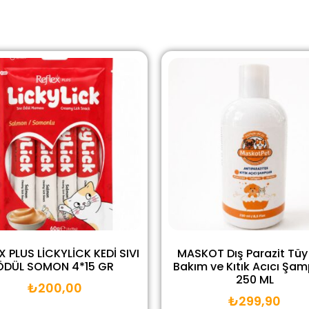
X PLUS LİCKYLİCK KEDİ SIVI
MASKOT Dış Parazit Tüy 
ÖDÜL SOMON 4*15 GR
Bakım ve Kıtık Acıcı Şa
250 ML
₺
200,00
₺
299,90