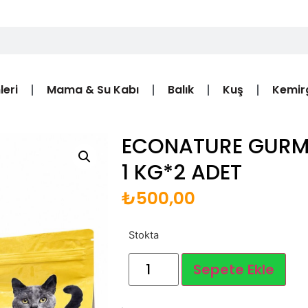
leri
Mama & Su Kabı
Balık
Kuş
Kemir
ECONATURE GURME
1 KG*2 ADET
₺
500,00
Stokta
Sepete Ekle