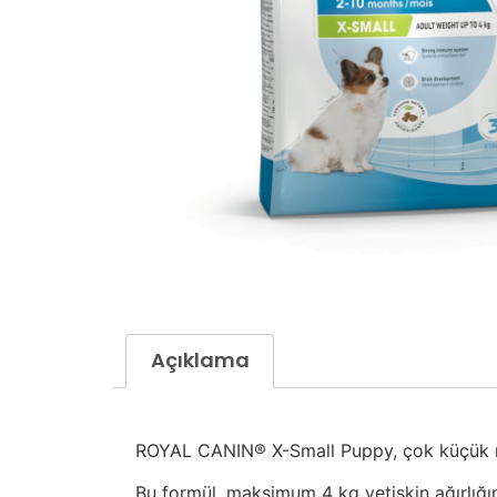
Açıklama
ROYAL CANIN® X-Small Puppy, çok küçük ırk 
Bu formül, maksimum 4 kg yetişkin ağırlığın