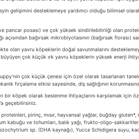
beyin gelişimini desteklemeye yardımcı olduğu bilimsel ola
e pancar posası) ve çok yüksek sindirilebilirliği olan prot
ı açısından bağırsak mikrobiyotasının (bağırsak florası) sağ
şmekte olan yavru köpeklerin doğal savunmalarını desteklem
zlı büyüyen çok küçük ırk yavru köpeklerin yüksek enerji ihtiy
’nin çok küçük çenesi için özel olarak tasarlanan tanelerin
anik fırçalama etkisi sayesinde, diş sağlığının korunmasına
n bir köpek olarak beslenme ihtiyaçlarını karşılamak için öze
geçebilirsiniz.
teinleri, pirinç, mısır, hayvansal yağlar, buğday gluten*, m
lyum kabuğu ve tohumları, balık yağı, frukto-oligo-sakkaritl
izochytrium sp. (DHA kaynağı), Yucca Schidigera suyu, kadi