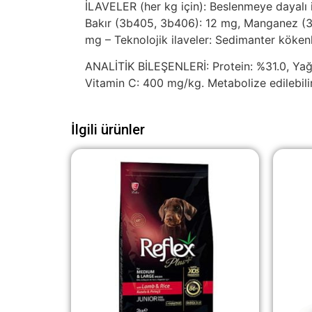
İLAVELER (her kg için): Beslenmeye dayalı 
Bakır (3b405, 3b406): 12 mg, Manganez (3
mg – Teknolojik ilaveler: Sedimanter kökenli
ANALİTİK BİLEŞENLERİ: Protein: %31.0, Yağ:
Vitamin C: 400 mg/kg. Metabolize edilebilir
İlgili ürünler