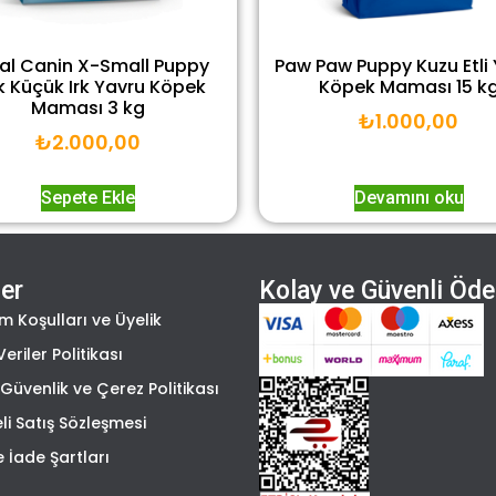
al Canin X-Small Puppy
Paw Paw Puppy Kuzu Etli
 Küçük Irk Yavru Köpek
Köpek Maması 15 k
Maması 3 kg
₺
1.000,00
₺
2.000,00
Sepete Ekle
Devamını oku
ler
Kolay ve Güvenli Öd
m Koşulları ve Üyelik
Veriler Politikası
k, Güvenlik ve Çerez Politikası
li Satış Sözleşmesi
e İade Şartları