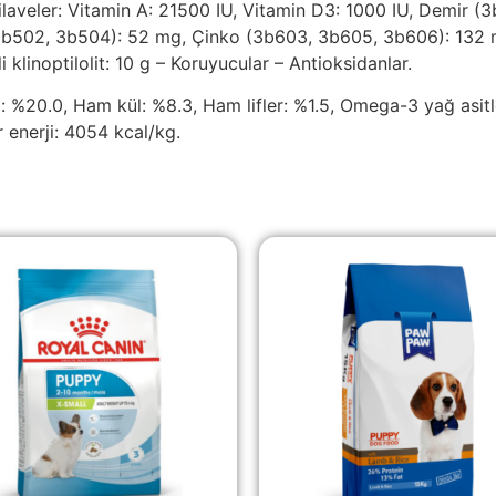
ilaveler: Vitamin A: 21500 IU, Vitamin D3: 1000 IU, Demir (
b502, 3b504): 52 mg, Çinko (3b603, 3b605, 3b606): 132 m
 klinoptilolit: 10 g – Koruyucular – Antioksidanlar.
 %20.0, Ham kül: %8.3, Ham lifler: %1.5, Omega-3 yağ asitl
 enerji: 4054 kcal/kg.