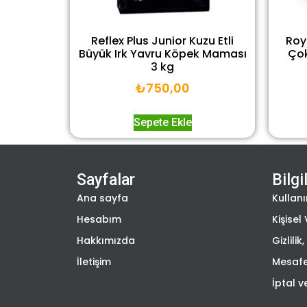
Reflex Plus Junior Kuzu Etli
Roy
Büyük Irk Yavru Köpek Maması
Çok
3 kg
₺
750,00
Sepete Ekle
Sayfalar
Bilgi
Ana sayfa
Kullanı
Hesabım
Kişisel 
Hakkımızda
Gizlili
İletişim
Mesafe
İptal v