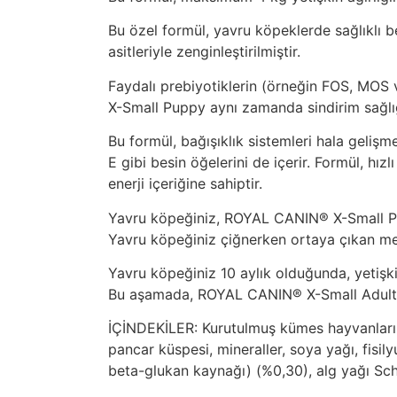
Bu özel formül, yavru köpeklerde sağlıklı 
asitleriyle zenginleştirilmiştir.
Faydalı prebiyotiklerin (örneğin FOS, MOS v
X-Small Puppy aynı zamanda sindirim sağlığ
Bu formül, bağışıklık sistemleri hala geli
E gibi besin öğelerini de içerir. Formül, hı
enerji içeriğine sahiptir.
Yavru köpeğiniz, ROYAL CANIN® X-Small Puppy
Yavru köpeğiniz çiğnerken ortaya çıkan mek
Yavru köpeğiniz 10 aylık olduğunda, yetişki
Bu aşamada, ROYAL CANIN® X-Small Adult’a 
İÇİNDEKİLER: Kurutulmuş kümes hayvanları pro
pancar küspesi, mineraller, soya yağı, fisi
beta-glukan kaynağı) (%0,30), alg yağı Sch