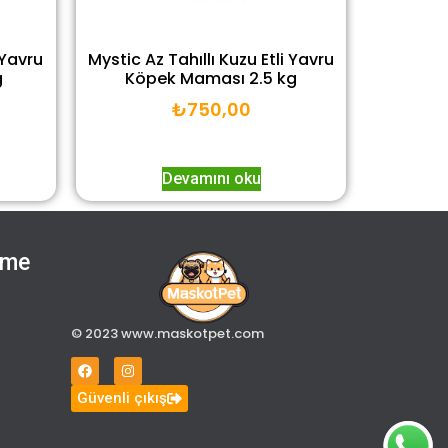
 Yavru
Mystic Az Tahıllı Kuzu Etli Yavru
g
Köpek Maması 2.5 kg
₺
750,00
Devamını oku
eme
© 2023 www.maskotpet.com
Güvenli çıkış