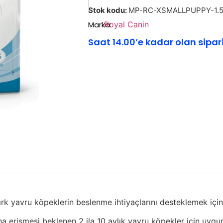
Stok kodu:
MP-RC-XSMALLPUPPY-1.
Marka:
Royal Canin
Saat 14.00’e kadar olan sipar
yavru köpeklerin beslenme ihtiyaçlarını desteklemek için ö
a erişmesi beklenen 2 ila 10 aylık yavru köpekler için uygu