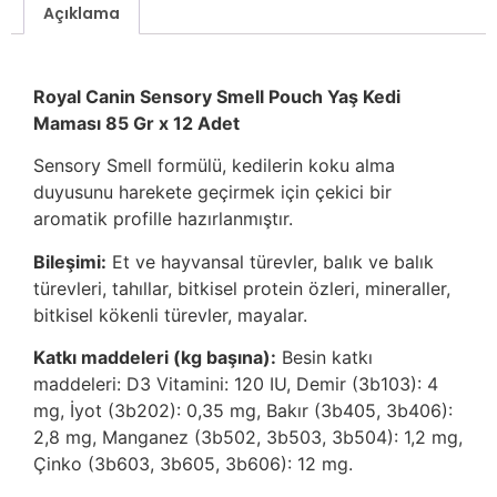
Açıklama
Royal Canin Sensory Smell Pouch Yaş Kedi
Maması 85 Gr x 12 Adet
Sensory Smell formülü, kedilerin koku alma
duyusunu harekete geçirmek için çekici bir
aromatik profille hazırlanmıştır.
Bileşimi:
Et ve hayvansal türevler, balık ve balık
türevleri, tahıllar, bitkisel protein özleri, mineraller,
bitkisel kökenli türevler, mayalar.
Katkı maddeleri (kg başına):
Besin katkı
maddeleri: D3 Vitamini: 120 IU, Demir (3b103): 4
mg, İyot (3b202): 0,35 mg, Bakır (3b405, 3b406):
2,8 mg, Manganez (3b502, 3b503, 3b504): 1,2 mg,
Çinko (3b603, 3b605, 3b606): 12 mg.