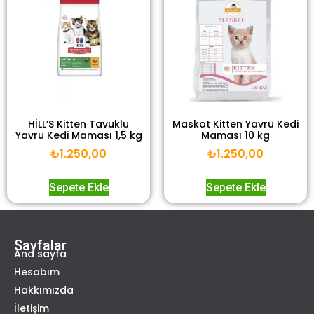
HİLL’S Kitten Tavuklu
Maskot Kitten Yavru Kedi
Yavru Kedi Maması 1,5 kg
Maması 10 kg
₺
1.250,00
₺
1.250,00
Sepete Ekle
Sepete Ekle
Sayfalar
Ana sayfa
Hesabım
Hakkımızda
İletişim