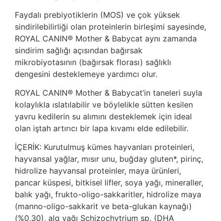
Faydalı prebiyotiklerin (MOS) ve çok yüksek
sindirilebilirliği olan proteinlerin birleşimi sayesinde,
ROYAL CANIN® Mother & Babycat aynı zamanda
sindirim sağlığı açısından bağırsak
mikrobiyotasının (bağırsak florası) sağlıklı
dengesini desteklemeye yardımcı olur.
ROYAL CANIN® Mother & Babycat’in taneleri suyla
kolaylıkla ıslatılabilir ve böylelikle sütten kesilen
yavru kedilerin su alımını desteklemek için ideal
olan iştah artırıcı bir lapa kıvamı elde edilebilir.
İÇERİK: Kurutulmuş kümes hayvanları proteinleri,
hayvansal yağlar, mısır unu, buğday gluten*, pirinç,
hidrolize hayvansal proteinler, maya ürünleri,
pancar küspesi, bitkisel lifler, soya yağı, mineraller,
balık yağı, frukto-oligo-sakkaritler, hidrolize maya
(manno-oligo-sakkarit ve beta-glukan kaynağı)
(%0,30), alg yağı Schizochytrium sp. (DHA