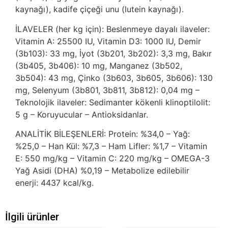
kaynağı), kadife çiçeği unu (lutein kaynağı).
İLAVELER (her kg için): Beslenmeye dayalı ilaveler:
Vitamin A: 25500 IU, Vitamin D3: 1000 IU, Demir
(3b103): 33 mg, İyot (3b201, 3b202): 3,3 mg, Bakır
(3b405, 3b406): 10 mg, Manganez (3b502,
3b504): 43 mg, Çinko (3b603, 3b605, 3b606): 130
mg, Selenyum (3b801, 3b811, 3b812): 0,04 mg –
Teknolojik ilaveler: Sedimanter kökenli klinoptilolit:
5 g – Koruyucular – Antioksidanlar.
ANALİTİK BİLEŞENLERİ: Protein: %34,0 – Yağ:
%25,0 – Han Kül: %7,3 – Ham Lifler: %1,7 – Vitamin
E: 550 mg/kg – Vitamin C: 220 mg/kg – OMEGA-3
Yağ Asidi (DHA) %0,19 – Metabolize edilebilir
enerji: 4437 kcal/kg.
İlgili ürünler