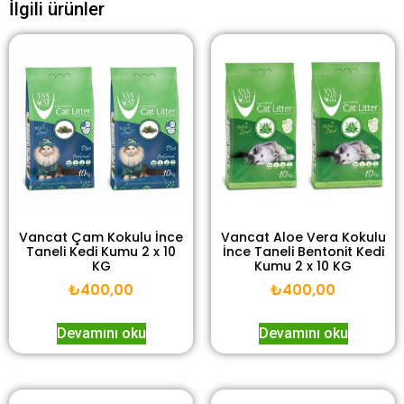
İlgili ürünler
Vancat Çam Kokulu İnce
Vancat Aloe Vera Kokulu
Taneli Kedi Kumu 2 x 10
İnce Taneli Bentonit Kedi
KG
Kumu 2 x 10 KG
₺
400,00
₺
400,00
Devamını oku
Devamını oku