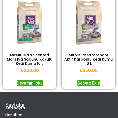
MırMır Ultra Scented
MırMır Extra Strenght
Marsilya Sabunu Kokulu
Aktif Karbonlu Kedi Kumu
Kedi Kumu 10 L
10 L
₺
300,00
₺
350,00
Devamını oku
Sepete Ekle
Sayfalar
Ana sayfa
Hesabım