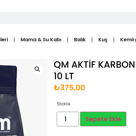
leri
Mama & Su Kabı
Balık
Kuş
Kemir
QM AKTİF KARBON
10 LT
₺
375,00
Stokta
Sepete Ekle