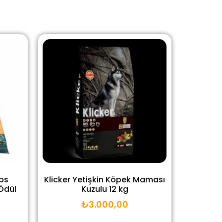
ps
Klicker Yetişkin Köpek Maması
Ödül
Kuzulu 12 kg
₺
3.000,00