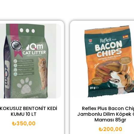
KOKUSUZ BENTONİT KEDİ
Reflex Plus Bacon Chi
KUMU 10 LT
Jambonlu Dilim Köpek 
Maması 85gr
₺
350,00
₺
200,00