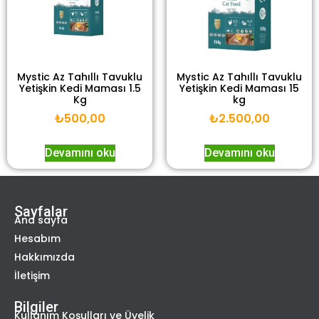
Mystic Az Tahıllı Tavuklu
Mystic Az Tahıllı Tavuklu
Yetişkin Kedi Maması 1.5
Yetişkin Kedi Maması 15
Kg
kg
₺
500,00
₺
2.500,00
Devamını oku
Devamını oku
Sayfalar
Ana sayfa
Hesabım
Hakkımızda
İletişim
Bilgiler
Kullanım Koşulları ve Üyelik