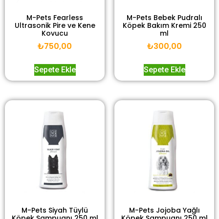
M-Pets Fearless
M-Pets Bebek Pudralı
Ultrasonik Pire ve Kene
Köpek Bakım Kremi 250
Kovucu
ml
₺
750,00
₺
300,00
Sepete Ekle
Sepete Ekle
M-Pets Siyah Tüylü
M-Pets Jojoba Yağlı
Köpek Şampuanı 250 ml
Köpek Şampuanı 250 ml