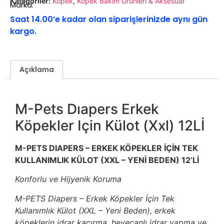
Kategoriler:
Köpek
,
Köpek Bakım Ürünleri & Aksesuar
Marka:
Saat 14.00’e kadar olan siparişlerinizde aynı gün
kargo.
Açıklama
M-Pets Dıapers Erkek
Köpekler Için Külot (Xxl) 12Lİ
M-PETS DIAPERS – ERKEK KÖPEKLER İÇİN TEK
KULLANIMLIK KÜLOT (XXL – YENİ BEDEN) 12’Lİ
Konforlu ve Hijyenik Koruma
M-PETS Diapers – Erkek Köpekler İçin Tek
Kullanımlık Külot (XXL – Yeni Beden), erkek
köpeklerin idrar kaçırma, heyecanlı idrar yapma ve