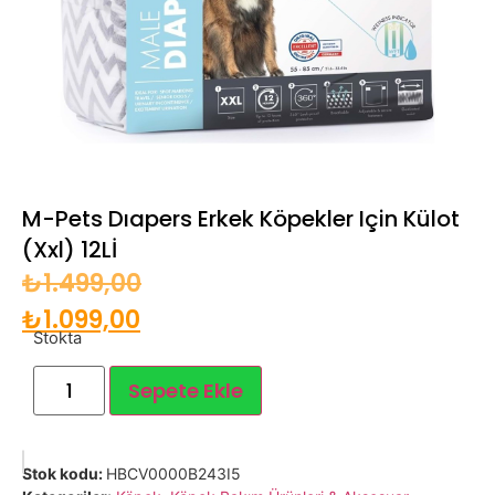
M-Pets Dıapers Erkek Köpekler Için Külot
(Xxl) 12Lİ
₺
1.499,00
₺
1.099,00
Stokta
Sepete Ekle
Stok kodu:
HBCV0000B243I5