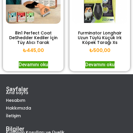
8in1 Perfect Coat
Furminator Longhair
DeShedder Kediler İçin
Uzun Tüylü Küçük Irk
Tüy Alıcı Tarak
Köpek Tarağı Xs
₺
445,00
₺
500,00
Devamını oku
Devamını oku
Sayfalar
Ana sayfa
Hesabım
Hakkımızda
İletişim
Bilgiler
Kullanım Koşulları ve Üyelik